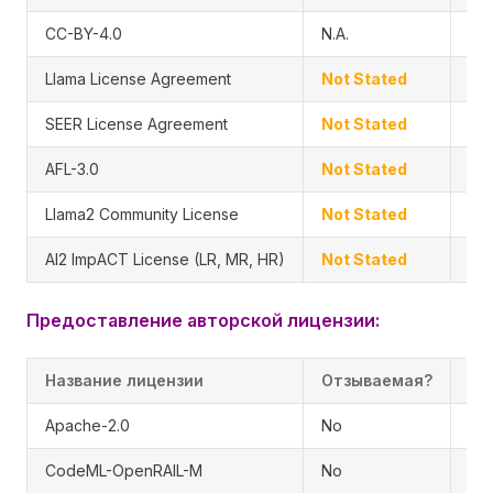
CC-BY-4.0
N.A.
N.A
Llama License Agreement
Not Stated
No
SEER License Agreement
Not Stated
No
AFL-3.0
Not Stated
Ye
Llama2 Community License
Not Stated
No
AI2 ImpACT License (LR, MR, HR)
Not Stated
No
Предоставление авторской лицензии:
Название лицензии
Отзываемая?
Су
Apache-2.0
No
Ye
CodeML-OpenRAIL-M
No
Ye