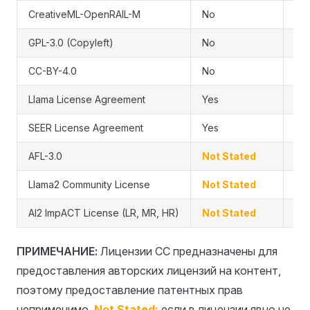
CreativeML-OpenRAIL-M
No
Ye
GPL-3.0 (Copyleft)
No
Aut
CC-BY-4.0
No
Aut
Llama License Agreement
Yes
No
SEER License Agreement
Yes
No
AFL-3.0
Not Stated
Ye
Llama2 Community License
Not Stated
No
AI2 ImpACT License (LR, MR, HR)
Not Stated
No
ПРИМЕЧАНИЕ:
Лицензии CC предназначены для
предоставления авторских лицензий на контент,
поэтому предоставление патентных прав
неприменимо.
Not Stated:
если в лицензии явно не