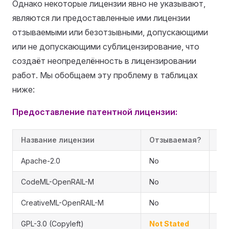
Однако некоторые лицензии явно не указывают,
являются ли предоставленные ими лицензии
отзываемыми или безотзывными, допускающими
или не допускающими сублицензирование, что
создаёт неопределённость в лицензировании
работ. Мы обобщаем эту проблему в таблицах
ниже:
Предоставление патентной лицензии:
Название лицензии
Отзываемая?
Су
Apache-2.0
No
No
CodeML-OpenRAIL-M
No
No
CreativeML-OpenRAIL-M
No
No
GPL-3.0 (Copyleft)
Not Stated
Aut