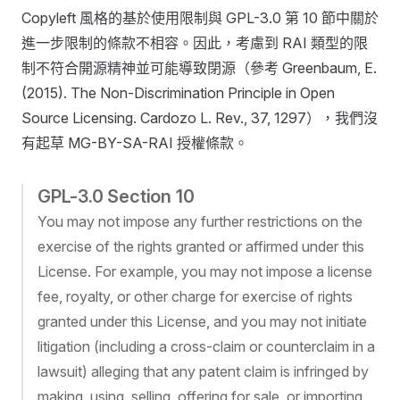
Copyleft 風格的基於使用限制與 GPL-3.0 第 10 節中關於
進一步限制的條款不相容。因此，考慮到 RAI 類型的限
制不符合開源精神並可能導致閉源（參考 Greenbaum, E.
(2015). The Non-Discrimination Principle in Open
Source Licensing. Cardozo L. Rev., 37, 1297），我們沒
有起草 MG-BY-SA-RAI 授權條款。
GPL-3.0 Section 10
You may not impose any further restrictions on the
exercise of the rights granted or affirmed under this
License. For example, you may not impose a license
fee, royalty, or other charge for exercise of rights
granted under this License, and you may not initiate
litigation (including a cross-claim or counterclaim in a
lawsuit) alleging that any patent claim is infringed by
making, using, selling, offering for sale, or importing