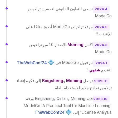
نسعى للتعاون القانوني لتحسين تراخيص
2024.4
ModelGo.
موقع تراخيص ModelGo أصبح متاحًا على
2024.3
الإنترنت !!
أكمل
Moming
الإصدار 1.0 من تراخيص
2024.3
ModelGo.
تم قبول ModelGo في
TheWebConf24
2024.1
لتقديم
شفهي
!
توصل
Moming
و
Bingsheng
إلى فكرة إنشاء
2023.11
ترخيص نماذج جديد للاستخدام العام.
قدم Moming وQinbin وBingsheng ورقة
2023.10
'ModelGo: A Practical Tool for Machine Learning
License Analysis' إلى
TheWebConf24
.