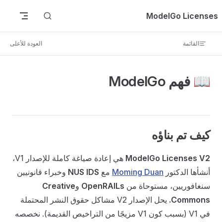
tent
ModelGo Licenses
القائمة
العودة للأعلى
📖 فهم ModelGo
كيف تم بناؤه
ModelGo Licenses V2
هي إعادة صياغة كاملة للإصدار V1،
أنشأها الدكتور
Moming Duan
مع
NUS IDS
وخبراء قانونيين
سنغافوريين، مستوحاة من
OpenRAILs
و
Creative
Commons.
يحل الإصدار V2 مشاكل حقوق النشر المحتملة
في V1 (بسبب كون V1 مزيجًا من التراخيص القديمة). نخصصه