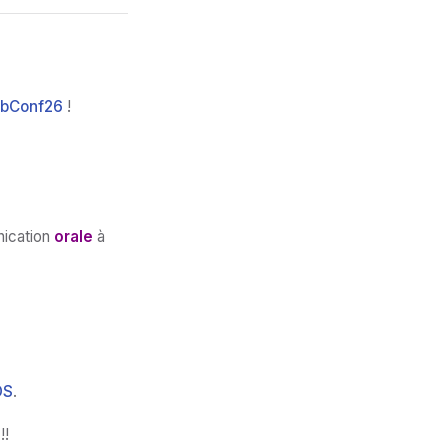
bConf26
!
nication
orale
à
DS
.
!!