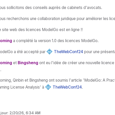
us sollicitons des conseils auprès de cabinets d'avocats.
ous recherchons une collaboration juridique pour améliorer les l
 site web des licences ModelGo est en ligne !!
oming
a complété la version 1.0 des licences ModelGo.
odelGo a été accepté par
TheWebConf24
pour une présent
oming
et
Bingsheng
ont eu l'idée de créer une nouvelle licenc
.
ming, Qinbin et Bingsheng ont soumis l'article 'ModelGo: A Pract
rning License Analysis' à
TheWebConf24
.
 jour:
2/20/26, 6:34 AM