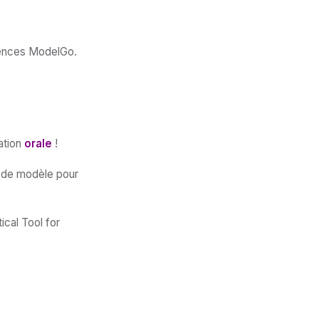
icences ModelGo.
ation
orale
!
e de modèle pour
ical Tool for