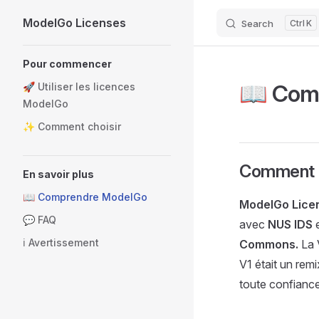
ModelGo Licenses
Search
K
Skip to content
Sidebar Navigation
Pour commencer
📖 Com
🚀 Utiliser les licences
ModelGo
✨ Comment choisir
Comment c
En savoir plus
📖 Comprendre ModelGo
ModelGo Lice
💬 FAQ
avec
NUS IDS
e
ℹ️ Avertissement
Commons.
La V
V1 était un rem
toute confiance