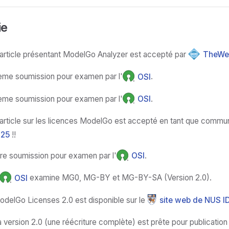
ie
'article présentant ModelGo Analyzer est accepté par
TheWe
ème soumission pour examen par l'
OSI
.
ème soumission pour examen par l'
OSI
.
'article sur les licences ModelGo est accepté en tant que commu
025
!!
ère soumission pour examen par l'
OSI
.
OSI
examine MG0, MG-BY et MG-BY-SA (Version 2.0).
odelGo Licenses 2.0 est disponible sur le
site web de NUS I
 version 2.0 (une réécriture complète) est prête pour publication 