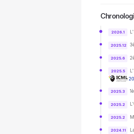
Chronolog
L
2026.1
3
2025.12
2
2025.6
L
2025.5
2
1
2025.3
L'
2025.2
M
2025.2
La
2024.11