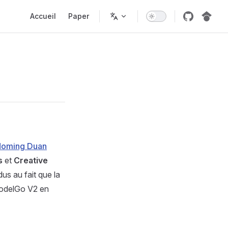
Main Navigation
Accueil
Paper
oming Duan
s
et
Creative
us au fait que la
 ModelGo V2 en